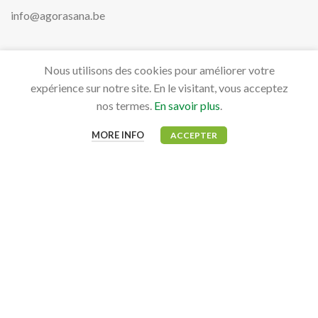
info@agorasana.be
Nous utilisons des cookies pour améliorer votre
PRODUITS
expérience sur notre site. En le visitant, vous acceptez
Aviaires
nos termes.
En savoir plus
.
Bovidés
MORE INFO
ACCEPTER
Canidés, Félidés & NAC
Équidés
MON COMPTE
Mon tableau de bord
Mes commandes