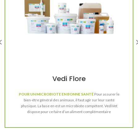
Vedi Flore
POUR UN MICROBIOTE EN BONNE SANTÉ
Pour assurer le
bien-être général des animaux, il faut agir sur leur santé
physique. La base en est un microbiote compétent. VediVet
dispose pour ce faire d’un aliment complémentaire
indispensable : le Vedi Flore. Il s’agit d’un complexe de pré- et
probiotiques généré naturellement à partir de céréales par
fermentation lactique lente d’au moins 6 mois. Les bactéries
lactiques ainsi générées se multiplient de manière