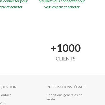
us connecter pour
Veuillez vous connecter pour
Veuil
 prix et acheter
voir les prix et acheter
vo
+1000
CLIENTS
QUESTION
INFORMATIONS LÉGALES
Contact
Conditions générales de
vente
FAQ