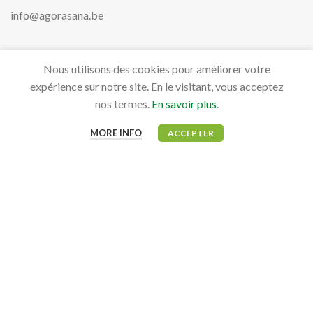
info@agorasana.be
Nous utilisons des cookies pour améliorer votre
PRODUITS
expérience sur notre site. En le visitant, vous acceptez
Aviaires
nos termes.
En savoir plus
.
Bovidés
MORE INFO
ACCEPTER
Canidés, Félidés & NAC
Équidés
MON COMPTE
Mon tableau de bord
Mes commandes