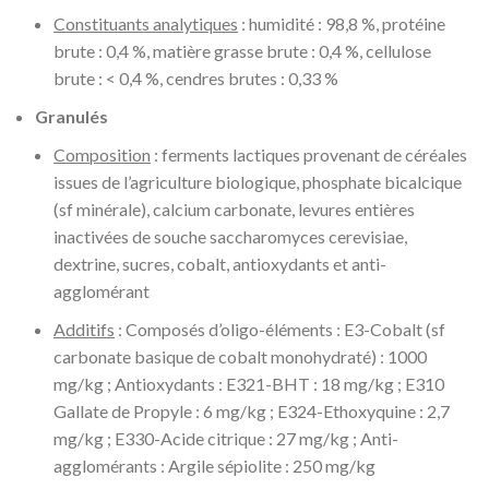
Constituants analytiques
: humidité : 98,8 %, protéine
brute : 0,4 %, matière grasse brute : 0,4 %, cellulose
brute : < 0,4 %, cendres brutes : 0,33 %
Granulés
Composition
: ferments lactiques provenant de céréales
issues de l’agriculture biologique, phosphate bicalcique
(sf minérale), calcium carbonate, levures entières
inactivées de souche saccharomyces cerevisiae,
dextrine, sucres, cobalt, antioxydants et anti-
agglomérant
Additifs
: Composés d’oligo-éléments : E3-Cobalt (sf
carbonate basique de cobalt monohydraté) : 1000
mg/kg ; Antioxydants : E321-BHT : 18 mg/kg ; E310
Gallate de Propyle : 6 mg/kg ; E324-Ethoxyquine : 2,7
mg/kg ; E330-Acide citrique : 27 mg/kg ; Anti-
agglomérants : Argile sépiolite : 250 mg/kg