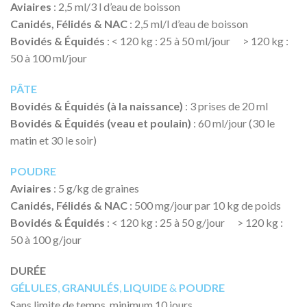
Aviaires
: 2,5 ml/3 l d’eau de boisson
Canidés, Félidés & NAC
: 2,5 ml/l d’eau de boisson
Bovidés & Équidés
: < 120 kg : 25 à 50 ml/jour > 120 kg :
50 à 100 ml/jour
PÂTE
Bovidés & Équidés (à la naissance)
: 3 prises de 20 ml
Bovidés & Équidés (veau et poulain)
: 60 ml/jour (30 le
matin et 30 le soir)
POUDRE
Aviaires
: 5 g/kg de graines
Canidés, Félidés & NAC
: 500 mg/jour par 10 kg de poids
Bovidés & Équidés
: < 120 kg : 25 à 50 g/jour > 120 kg :
50 à 100 g/jour
DURÉE
GÉLULES
,
GRANULÉS
,
LIQUIDE
&
POUDRE
Sans limite de temps, minimum 10 jours