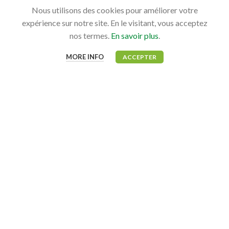
Nous utilisons des cookies pour améliorer votre
expérience sur notre site. En le visitant, vous acceptez
nos termes.
En savoir plus
.
MON COMPTE
Mon tableau de bord
MORE INFO
ACCEPTER
Mes commandes
QUESTION
Contact
FAQ
INFORMATIONS LÉGALES
Conditions générales de vente