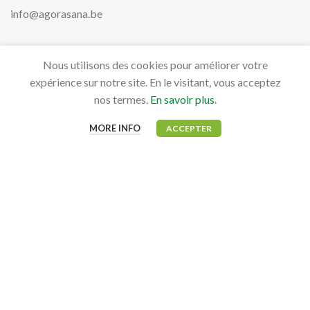
info@agorasana.be
Nous utilisons des cookies pour améliorer votre
PRODUITS
expérience sur notre site. En le visitant, vous acceptez
Aviaires
nos termes.
En savoir plus
.
Bovidés
MORE INFO
ACCEPTER
Canidés, Félidés & NAC
Équidés
MON COMPTE
Mon tableau de bord
Mes commandes