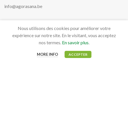
info@agorasana.be
Nous utilisons des cookies pour améliorer votre
PRODUITS
expérience sur notre site. En le visitant, vous acceptez
Aviaires
nos termes.
En savoir plus
.
Bovidés
MORE INFO
ACCEPTER
Canidés, Félidés & NAC
Équidés
MON COMPTE
Mon tableau de bord
Mes commandes