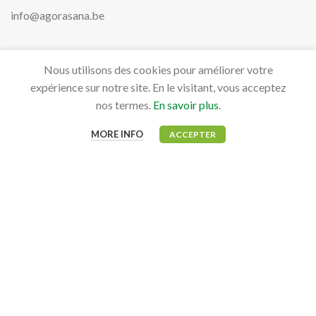
info@agorasana.be
Nous utilisons des cookies pour améliorer votre
PRODUITS
expérience sur notre site. En le visitant, vous acceptez
Aviaires
nos termes.
En savoir plus
.
Bovidés
MORE INFO
ACCEPTER
Canidés, Félidés & NAC
Équidés
MON COMPTE
Mon tableau de bord
Mes commandes