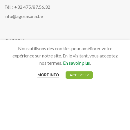
Tél. : +32 475/87.56.32
info@agorasana.be
PRODUITS
Nous utilisons des cookies pour améliorer votre
Aviaires
expérience sur notre site. En le visitant, vous acceptez
Bovidés
nos termes.
En savoir plus
.
Canidés, Félidés & NAC
MORE INFO
ACCEPTER
Équidés
MON COMPTE
Mon tableau de bord
Mes commandes