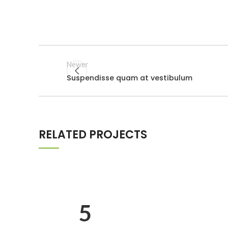
Newer
Suspendisse quam at vestibulum
RELATED PROJECTS
A LACUS BIBENDUM PULVINAR
FURNITURE
5