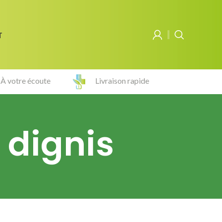
T
À votre écoute
Livraison rapide
 dignis