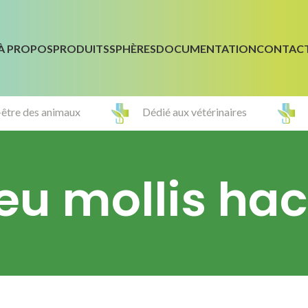
À PROPOS
PRODUITS
SPHÈRES
DOCUMENTATION
CONTAC
-être des animaux
Dédié aux vétérinaires
eu mollis hac