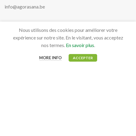
info@agorasana.be
Nous utilisons des cookies pour améliorer votre
PRODUITS
expérience sur notre site. En le visitant, vous acceptez
Aviaires
nos termes.
En savoir plus
.
Bovidés
MORE INFO
ACCEPTER
Canidés, Félidés & NAC
Équidés
MON COMPTE
Mon tableau de bord
Mes commandes