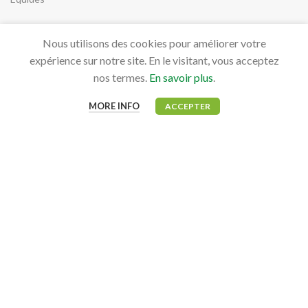
Nous utilisons des cookies pour améliorer votre
expérience sur notre site. En le visitant, vous acceptez
MON COMPTE
nos termes.
En savoir plus
.
Mon tableau de bord
MORE INFO
ACCEPTER
Mes commandes
QUESTION
Contact
FAQ
INFORMATIONS LÉGALES