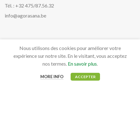
Tél. : +32 475/87.56.32
info@agorasana.be
PRODUITS
Nous utilisons des cookies pour améliorer votre
Aviaires
expérience sur notre site. En le visitant, vous acceptez
Bovidés
nos termes.
En savoir plus
.
Canidés, Félidés & NAC
MORE INFO
ACCEPTER
Équidés
MON COMPTE
Mon tableau de bord
Mes commandes