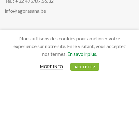
Tél. : +32 475/87.56.32
info@agorasana.be
PRODUITS
Nous utilisons des cookies pour améliorer votre
expérience sur notre site. En le visitant, vous acceptez
Aviaires
nos termes.
En savoir plus
.
Bovidés
MORE INFO
ACCEPTER
Canidés, Félidés & NAC
Équidés
MON COMPTE
Mon tableau de bord
Mes commandes